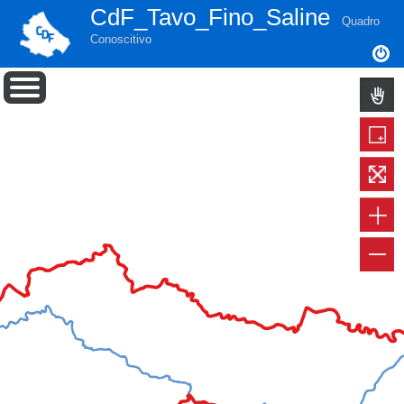
CdF_Tavo_Fino_Saline
Quadro
Conoscitivo